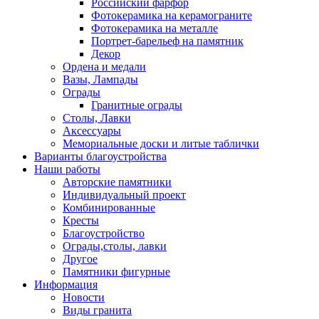
Российский фарфор
Фотокерамика на керамограните
Фотокерамика на металле
Портрет-барельеф на памятник
Декор
Ордена и медали
Вазы, Лампады
Ограды
Гранитные ограды
Столы, Лавки
Аксессуары
Мемориальные доски и литые таблички
Варианты благоустройства
Наши работы
Авторские памятники
Индивидуальный проект
Комбинированные
Кресты
Благоустройство
Ограды,столы, лавки
Другое
Памятники фигурные
Информация
Новости
Виды гранита