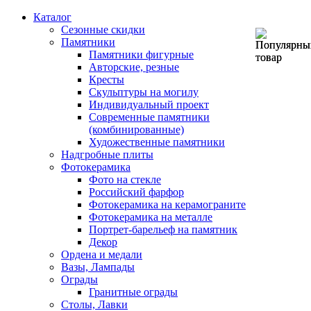
Каталог
Сезонные скидки
Памятники
Памятники фигурные
Авторские, резные
Кресты
Скульптуры на могилу
Индивидуальный проект
Современные памятники
(комбинированные)
Художественные памятники
Надгробные плиты
Фотокерамика
Фото на стекле
Российский фарфор
Фотокерамика на керамограните
Фотокерамика на металле
Портрет-барельеф на памятник
Декор
Ордена и медали
Вазы, Лампады
Ограды
Гранитные ограды
Столы, Лавки