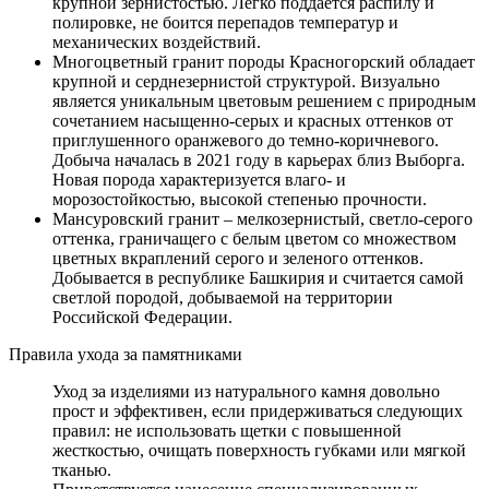
крупной зернистостью. Легко поддается распилу и
полировке, не боится перепадов температур и
механических воздействий.
Многоцветный гранит породы Красногорский обладает
крупной и серднезернистой структурой. Визуально
является уникальным цветовым решением с природным
сочетанием насыщенно-серых и красных оттенков от
приглушенного оранжевого до темно-коричневого.
Добыча началась в 2021 году в карьерах близ Выборга.
Новая порода характеризуется влаго- и
морозостойкостью, высокой степенью прочности.
Мансуровский гранит – мелкозернистый, светло-серого
оттенка, граничащего с белым цветом со множеством
цветных вкраплений серого и зеленого оттенков.
Добывается в республике Башкирия и считается самой
светлой породой, добываемой на территории
Российской Федерации.
Правила ухода за памятниками
Уход за изделиями из натурального камня довольно
прост и эффективен, если придерживаться следующих
правил: не использовать щетки с повышенной
жесткостью, очищать поверхность губками или мягкой
тканью.