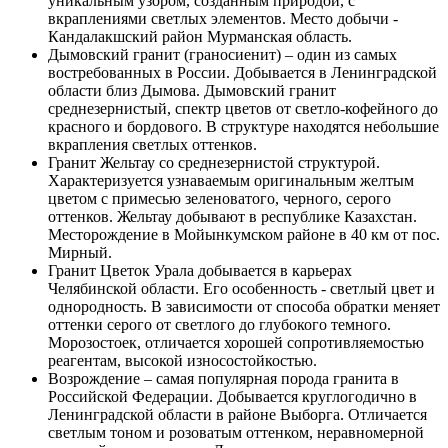
уникальным узором, созданным природой, с
вкраплениями светлых элементов. Место добычи -
Кандалакшский район Мурманская область.
Дымовский гранит (граносиенит) – один из самых
востребованных в России. Добывается в Ленинградской
области близ Дымова. Дымовский гранит
среднезернистый, спектр цветов от светло-кофейного до
красного и бордового. В структуре находятся небольшие
вкрапления светлых оттенков.
Гранит Жельтау со среднезернистой структурой.
Характеризуется узнаваемым оригинальным желтым
цветом с примесью зеленоватого, черного, серого
оттенков. Жельтау добывают в республике Казахстан.
Месторождение в Мойынкумском районе в 40 км от пос.
Мирный.
Гранит Цветок Урала добывается в карьерах
Челябинской области. Его особенность - светлый цвет и
однородность. В зависимости от способа обратки меняет
оттенки серого от светлого до глубокого темного.
Морозостоек, отличается хорошей сопротивляемостью
реагентам, высокой износостойкостью.
Возрождение – самая популярная порода гранита в
Российской Федерации. Добывается круглогодично в
Ленинградской области в районе Выборга. Отличается
светлым тоном и розоватым оттенком, неравномерной