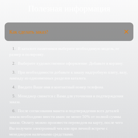
Полезная информация
Как сделать заказ?
В каталоге памятников выберите необходимую модель, ее
размер и полировку.
Выберите художественное оформление. Добавьте в корзину.
При необходимости добавьте к заказу надгробную плиту, вазу,
лампаду из одноименных разделов каталога.
Введите Ваше имя и контактный номер телефона.
Менеджер свяжется с Вами для уточнения и подтверждения
заказа.
После согласования макета и подтверждения всех деталей
заказа необходимо внести аванс не менее 50% от полной суммы
заказа. Оплату можно произвести переводом на карту, после чего
Вы получите электронный чек или при личной встрече с
менеджером наличными средствами.