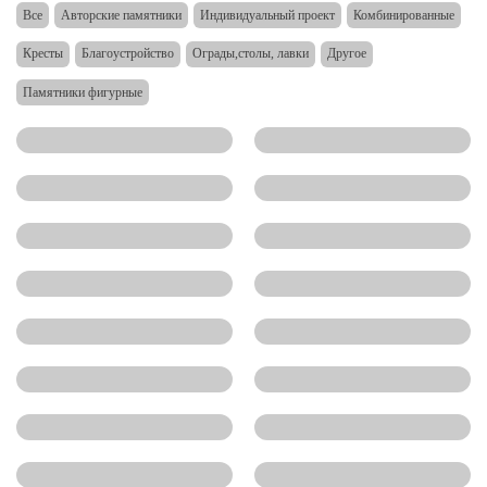
Все
Авторские памятники
Индивидуальный проект
Комбинированные
Кресты
Благоустройство
Ограды,столы, лавки
Другое
Памятники фигурные