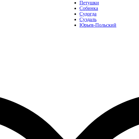
Петушки
Собинка
Судогда
Суздаль
Юрьев-Польский