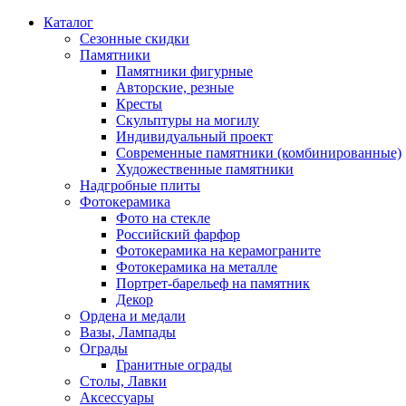
Каталог
Сезонные скидки
Памятники
Памятники фигурные
Авторские, резные
Кресты
Скульптуры на могилу
Индивидуальный проект
Современные памятники (комбинированные)
Художественные памятники
Надгробные плиты
Фотокерамика
Фото на стекле
Российский фарфор
Фотокерамика на керамограните
Фотокерамика на металле
Портрет-барельеф на памятник
Декор
Ордена и медали
Вазы, Лампады
Ограды
Гранитные ограды
Столы, Лавки
Аксессуары