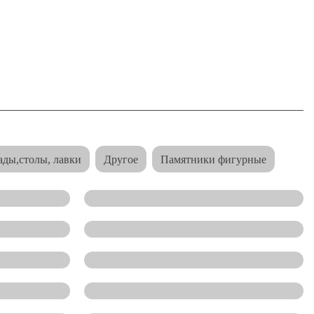
ады,столы, лавки
Другое
Памятники фигурные