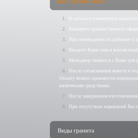
Как сделать заказ?
В каталоге памятников выберите
Выберите художественное оформ
При необходимости добавьте к з
Введите Ваше имя и контактный
Менеджер свяжется с Вами для у
После согласования макета и по
Оплату можно произвести переводом 
наличными средствами.
После завершения изготовления
При отсутствии нареканий Вы оп
Виды гранита