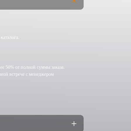
 каталога.
нее 50% от полной суммы заказа.
чной встрече с менеджером