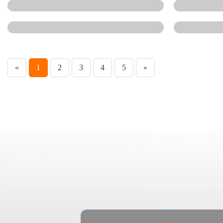
«
1
2
3
4
5
»