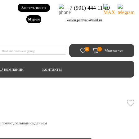
+7 (901) 444 11 19
Заказать звонок
Муром
kamen.pamyati@mail.ru
0
0
Мои заявки
О компании
Контакты
 с прямоугольным сиденьем