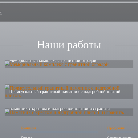
и
Наши работы
Мемориальный комплекс с гранитной оградой
Прямоугольный гранитный памятник с надгробной плитой.
Памятник с крестом и надгробной плитой из гранита.
Компания
Продукция
Каталог
Сезонные скидки