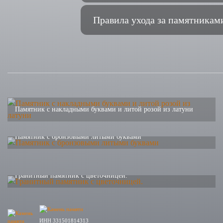
Правила ухода за памятникам
Памятник с накладными буквами и литой розой из латуни
Памятник с бронзовыми литыми буквами
Гранитный памятник с цветочницей.
ИНН 331501814313