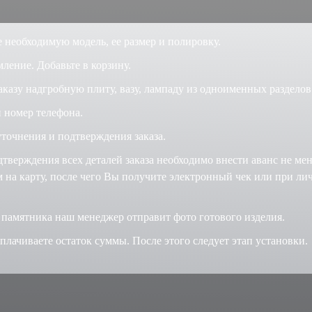
 необходимую модель, ее размер и полировку.
ление. Добавьте в корзину.
аказу надгробную плиту, вазу, лампаду из одноименных разделов
 номер телефона.
точнения и подтверждения заказа.
дтверждения всех деталей заказа необходимо внести аванс не ме
на карту, после чего Вы получите электронный чек или при ли
 памятника наш менеджер отправит фото готового изделия.
лачиваете остаток суммы. После этого следует этап установки.