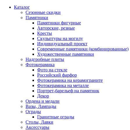
Каталог
Сезонные скидки
Памятники
Памятники фигурные
Авторские, резные
Кресты
Скульптуры на могилу
Индивидуальный проект
Современные памятники (комбинированные)
Художественные памятники
Надгробные плиты
Фотокерамика
Фото на стекле
Российский фарфор
Фотокерамика на керамограните
Фотокерамика на металле
Портрет-барельеф на памятник
Декор
Ордена и медали
Вазы, Лампады
Ограды
Гранитные ограды
Столы, Лавки
Аксессуары