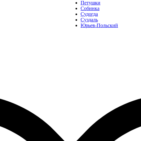
Петушки
Собинка
Судогда
Суздаль
Юрьев-Польский